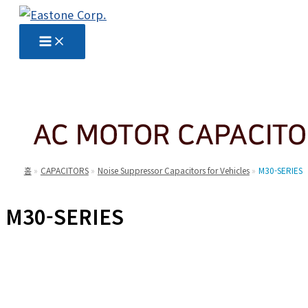
콘
텐
츠
로
건
너
뛰
기
홈
CAPACITORS
Noise Suppressor Capacitors for Vehicles
M30-SERIES
M30-SERIES